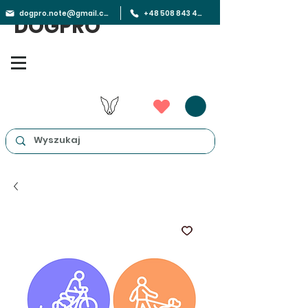
dogpro.note@gmail.com
+48 508 843 450
DOGPRO