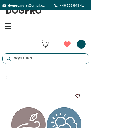
dogpro.note@gmail.com
+48 508 843 450
DOGPRO