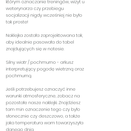
którym oznaczanie treningów, wizyt u
weterynarza czy przebiegu
socjalizacji nigdy wcześniej nie było
tak proste!
Naklejka została zaprojektowana tak,
aby idealnie pasowała do tabel
znajdujących się w notesie.
Silny wiatr / pochmurno
- arkusz
interpretujący pogodę wietrzną oraz
pochmurną.
Jeśli potrzebujesz oznaczyć inne
warunki atmosferyczne, zobacz na
pozostałe nasze naklejki. Znajdziesz
tam m.in oznaczenie tego czy było
słonecznie czy deszczowo, a także
jaka temperatura wam towarzyszyła
danego dnia.