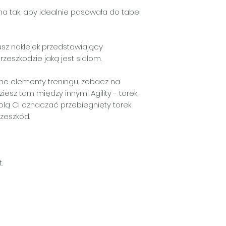
na tak, aby idealnie pasowała do tabel
kusz naklejek przedstawiający
rzeszkodzie jaką jest slalom.
nne elementy treningu, zobacz na
ziesz tam między innymi Agility - torek,
zwolą Ci oznaczać przebiegnięty torek
rzeszkód.
t.