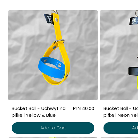
Price
Bucket Ball - Uchwyt na
PLN 40.00
Bucket Ball - 
piłkę | Yellow & Blue
piłkę | Neon Ye
Add to Cart
Ad