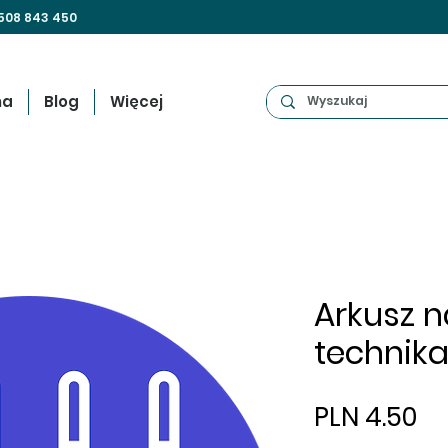
508 843 450
na
Blog
Więcej
Arkusz na
technika
Pr
PLN 4.50