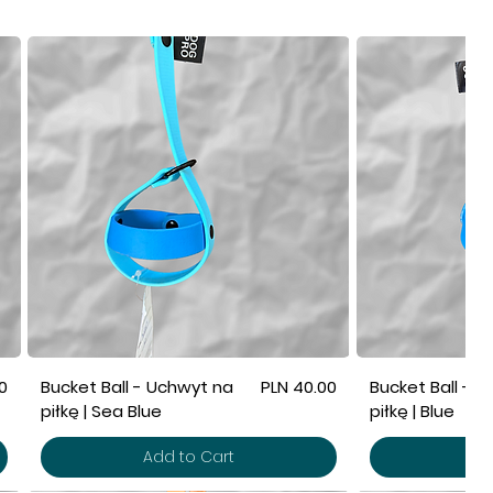
Price
0
Bucket Ball - Uchwyt na
PLN 40.00
Bucket Ball - 
piłkę | Sea Blue
piłkę | Blue
Add to Cart
Ad