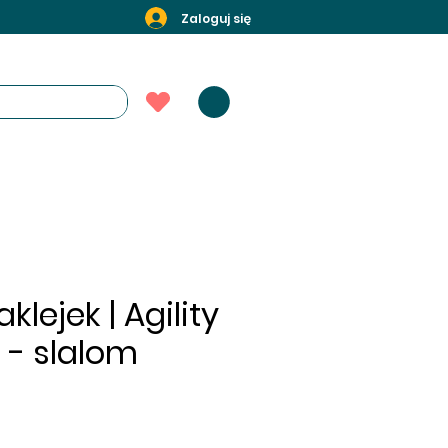
Zaloguj się
klejek | Agility
 - slalom
ice