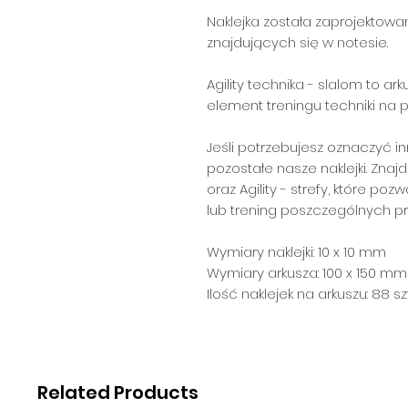
Naklejka została zaprojektowa
znajdujących się w notesie.
Agility technika - slalom to ar
element treningu techniki na p
Jeśli potrzebujesz oznaczyć i
pozostałe nasze naklejki. Znajd
oraz Agility - strefy, które po
lub trening poszczególnych p
Wymiary naklejki: 10 x 10 mm
Wymiary arkusza: 100 x 150 mm
Ilość naklejek na arkuszu: 88 sz
Related Products