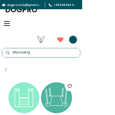
dogpro.note@gmail.com
+48 508 843 450
DOGPRO