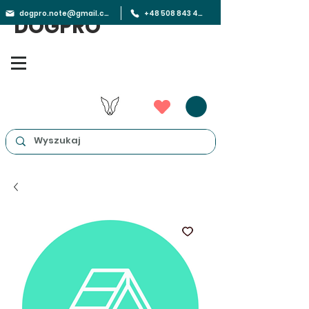
dogpro.note@gmail.com
+48 508 843 450
DOGPRO