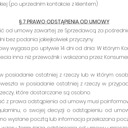
iej (po uprzednim kontakcie z klientem)
§ 7 PRAWO ODSTĄPIENIA OD UMOWY
 od umowy zawartej ze Sprzedawcą za pośrednic
ni bez podania jakiejkolwiek przyczyny.
owy wygasa po upływie 14 dni od dnia: W którym K
zecia inna niż przewoźnik i wskazana przez Konsum
osiadanie ostatniej z rzeczy lub w którym osoba 
weszła w posiadanie ostatniej z rzeczy w przyp
rzeczy, które dostarczane są osobno.
ać z prawa odstąpienia od umowy musi poinformow
laminu, o swojej decyzji o odstąpieniu od um
mo wysłane pocztą lub informacja przekazana poczt
 wzoru formularza odstąpienia od umowy umiesz