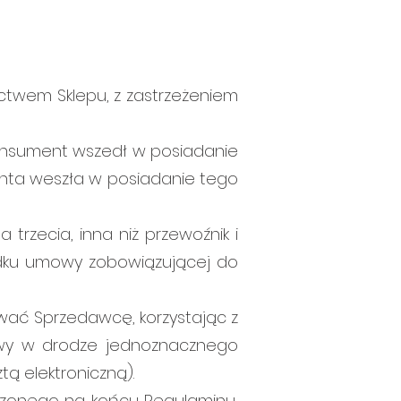
twem Sklepu, z zastrzeżeniem
onsument wszedł w posiadanie
enta weszła w posiadanie tego
trzecia, inna niż przewoźnik i
adku umowy zobowiązującej do
ać Sprzedawcę, korzystając z
owy w drodze jednoznacznego
ą elektroniczną).
czonego na końcu Regulaminu,