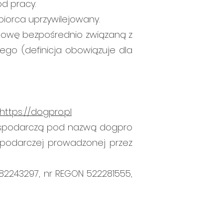
d pracy.
iorca uprzywilejowany.
mowę bezpośrednio związaną z
ego (definicja obowiązuje dla
https://dogpro.pl
gospodarczą pod nazwą dogpro
ospodarczej prowadzonej przez
1182243297, nr REGON 522281555,