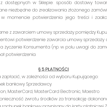
 z dostępnych w Sklepie: sposób dostawy towa
ane niezbędne do zrealizowania złożonego zamówi
 w momencie potwierdzenia jego treści i zaak
żsame z zawarciem umowy sprzedaży pomiędzy Kup
ntowi potwierdzenie zawarcia umowy sprzedaży dro
Na życzenie Konsumenta (np. w polu uwagi do zam
ał potwierdzenia.
§ 5 PŁATNOŚCI
zapłacić, w zależności od wyboru Kupującego:
nek bankowy Sprzedawcy.
ctron, MasterCard, MasterCard Electronic, Maestro
nieczność zwrotu środków za transakcję dokonaną p
 rachunek bankowy przypisany do karty płatniczej