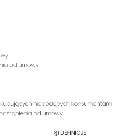
owy
enia od umowy
e Kupujących niebędących Konsumentami
za odstąpienia od umowy
§1 DEFINICJE