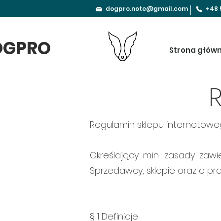
dogpro.note@gmail.com
+48 
OGPRO
Strona głów
Regulamin sklepu internetowe
Określający m.in. zasady zaw
Sprzedawcy, sklepie oraz o p
§ 1 Definicje