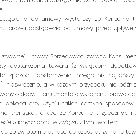
e.
stąpienia od umowy wystarczy, że Konsument 
 mu prawa odstąpienia od umowy przed upływem
d zawartej umowy Sprzedawca zwraca Konsument
zty dostarczenia towaru (z wyjątkiem dodatko
a sposobu dostarczenia innego niż najtańszy 
 niezwłocznie, a w każdym przypadku nie później
wany o decyzji Konsumenta o wykonaniu prawa od
 dokona przy użyciu takich samych sposobów pł
ej transakcji, chyba że Konsument zgodzi się n
esie żadnych opłat w związku z tym zwrotem.
ię ze zwrotem płatności do czasu otrzymania towa