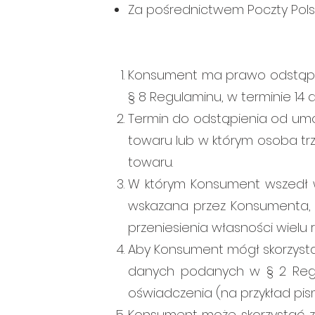
Za pośrednictwem Poczty Polsk
Konsument ma prawo odstąpić
§ 8 Regulaminu, w terminie 14 d
Termin do odstąpienia od um
towaru lub w którym osoba tr
towaru.
W którym Konsument wszedł w p
wskazana przez Konsumenta, 
przeniesienia własności wielu 
Aby Konsument mógł skorzyst
danych podanych w § 2 Regu
oświadczenia (na przykład pis
Konsument może skorzystać z