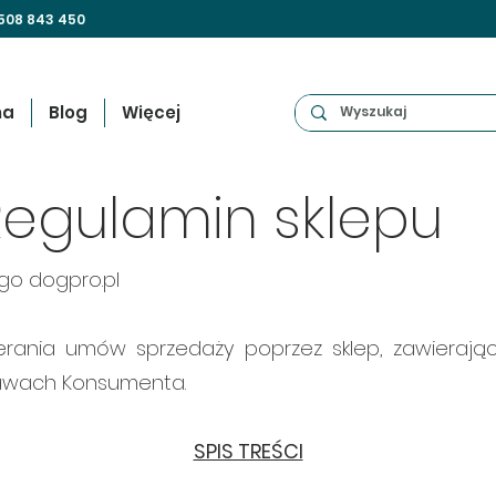
508 843 450
na
Blog
Więcej
Regulamin sklepu
go dogpro.pl
ierania umów sprzedaży poprzez sklep, zawierają
rawach Konsumenta.
SPIS TREŚCI