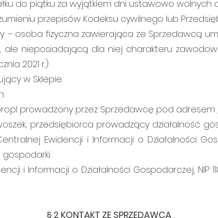
ałku do piątku za wyjątkiem dni ustawowo wolnych o
mieniu przepisów Kodeksu cywilnego lub Przedsięb
any – osoba fizyczna zawierająca ze Sprzedawcą u
ą, ale nieposiadającą dla niej charakteru zawodow
nia 2021 r.)
jący w Sklepie.
n.
ogpro.pl prowadzony przez Sprzedawcę pod adresem
oszek, przedsiębiorca prowadzący działalność 
ntralnej Ewidencji i Informacji o Działalności G
 gospodarki
ncji i Informacji o Działalności Gospodarczej, NIP 
§ 2 KONTAKT ZE SPRZEDAWCĄ