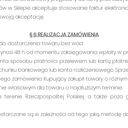
w w Sklepie akceptuje stosowanie faktur elektroni
woją akceptację.
§ 6 REALIZACJA ZAMÓWIENIA
do dostarczenia towaru bez wad.
wynosi 48 h od momentu zaksięgowania wpłaty w prz
nta sposobu płatności przelewem lub kartą płatnic
rachunku bankowego lub konta rozliczeniowego Sprz
ego zamówienia Kupujący zakupił towary o różnym t
nie właściwym dla towaru o najdłuższym terminie.
 terenie Rzeczpospolitej Polskiej, a także poza 
ostarczane są w zależności od tego jaką metodę d