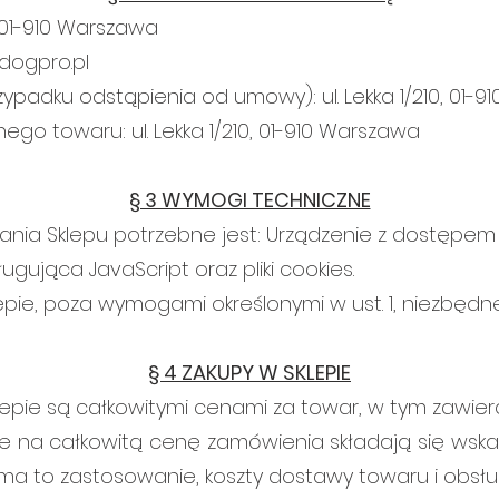
, 01-910 Warszawa
dogpro.pl
ypadku odstąpienia od umowy): ul. Lekka 1/210, 01-
go towaru: ul. Lekka 1/210, 01-910 Warszawa
§ 3 WYMOGI TECHNICZNE
nia Sklepu potrzebne jest: Urządzenie z dostępem 
gująca JavaScript oraz pliki cookies.
epie, poza wymogami określonymi w ust. 1, niezbędne
§ 4 ZAKUPY W SKLEPIE
pie są całkowitymi cenami za towar, w tym zawier
 na całkowitą cenę zamówienia składają się wskaz
 ma to zastosowanie, koszty dostawy towaru i obsług