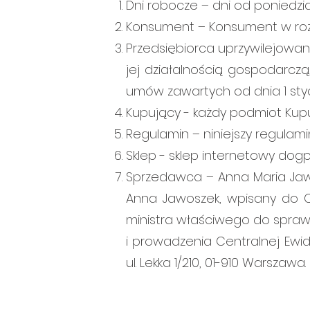
Dni robocze – dni od poniedzi
Konsument – Konsument w rozu
Przedsiębiorca uprzywilejow
jej działalnością gospodarcz
umów zawartych od dnia 1 stycz
Kupujący - każdy podmiot Kupu
Regulamin – niniejszy regulami
Sklep - sklep internetowy d
Sprzedawca – Anna Maria Jaw
Anna Jawoszek, wpisany do Ce
ministra właściwego do spraw
i prowadzenia Centralnej Ewide
ul. Lekka 1/210, 01-910 Warszawa.